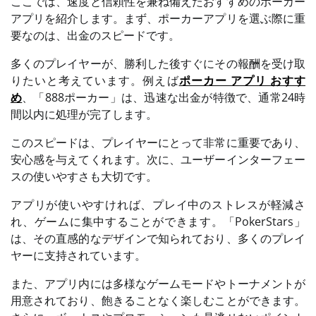
ここでは、速度と信頼性を兼ね備えたおすすめのポーカー
アプリを紹介します。まず、ポーカーアプリを選ぶ際に重
要なのは、出金のスピードです。
多くのプレイヤーが、勝利した後すぐにその報酬を受け取
りたいと考えています。例えば
ポーカー アプリ おすす
め
、「888ポーカー」は、迅速な出金が特徴で、通常24時
間以内に処理が完了します。
このスピードは、プレイヤーにとって非常に重要であり、
安心感を与えてくれます。次に、ユーザーインターフェー
スの使いやすさも大切です。
アプリが使いやすければ、プレイ中のストレスが軽減さ
れ、ゲームに集中することができます。「PokerStars」
は、その直感的なデザインで知られており、多くのプレイ
ヤーに支持されています。
また、アプリ内には多様なゲームモードやトーナメントが
用意されており、飽きることなく楽しむことができます。