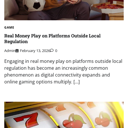
GAME
Real Money Play on Platforms Outside Local
Regulation
Admin
February 13, 2026
0
Engaging in real money play on platforms outside local
regulation has become an increasingly common
phenomenon as digital connectivity expands and
online gaming options multiply. […]