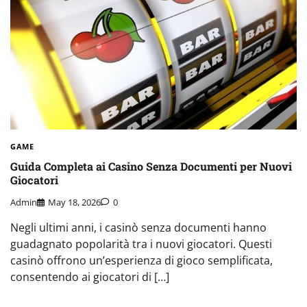
GAME
Guida Completa ai Casino Senza Documenti per Nuovi
Giocatori
Admin
May 18, 2026
0
Negli ultimi anni, i casinò senza documenti hanno
guadagnato popolarità tra i nuovi giocatori. Questi
casinò offrono un’esperienza di gioco semplificata,
consentendo ai giocatori di […]