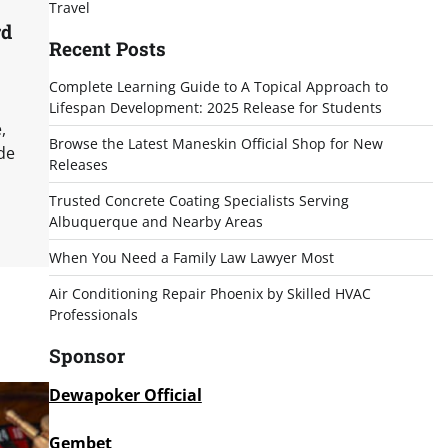
Travel
rd
Recent Posts
Complete Learning Guide to A Topical Approach to
Lifespan Development: 2025 Release for Students
,
Browse the Latest Maneskin Official Shop for New
de
Releases
Trusted Concrete Coating Specialists Serving
Albuquerque and Nearby Areas
When You Need a Family Law Lawyer Most
Air Conditioning Repair Phoenix by Skilled HVAC
Professionals
Sponsor
Dewapoker Official
Gembet