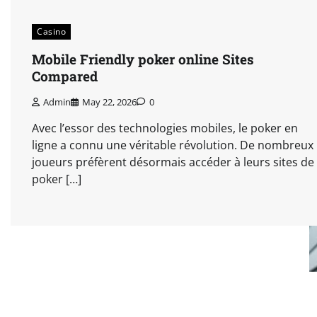
Casino
Mobile Friendly poker online Sites
Compared
Admin
May 22, 2026
0
Avec l’essor des technologies mobiles, le poker en
ligne a connu une véritable révolution. De nombreux
joueurs préfèrent désormais accéder à leurs sites de
poker […]