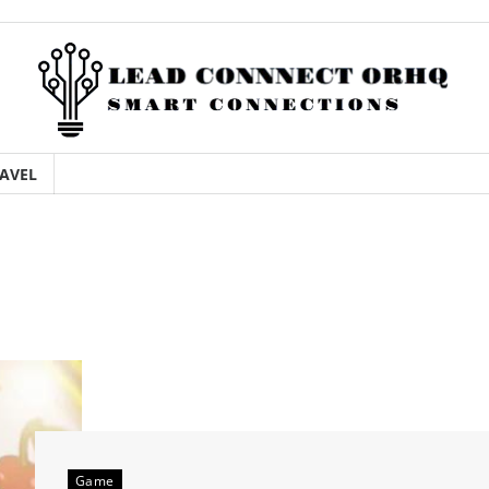
AVEL
Game