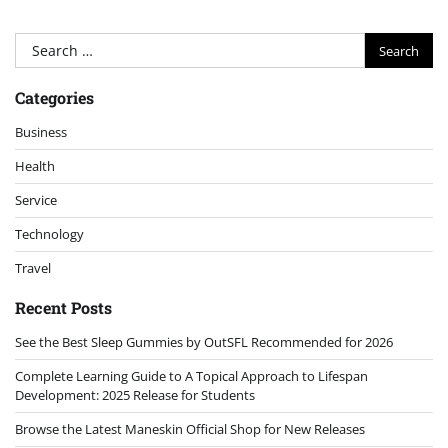
Search
for:
Categories
Business
Health
Service
Technology
Travel
Recent Posts
See the Best Sleep Gummies by OutSFL Recommended for 2026
Complete Learning Guide to A Topical Approach to Lifespan
Development: 2025 Release for Students
Browse the Latest Maneskin Official Shop for New Releases