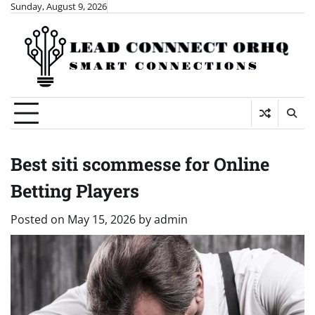
Skip
Sunday, August 9, 2026
to
content
Best siti scommesse for Online
Betting Players
Posted on
May 15, 2026
by
admin