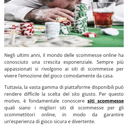
Negli ultimi anni, il mondo delle scommesse online ha
conosciuto una crescita esponenziale. Sempre più
appassionati si rivolgono ai siti di scommesse per
vivere l’emozione del gioco comodamente da casa.
Tuttavia, la vasta gamma di piattaforme disponibili può
rendere difficile la scelta del sito giusto. Per questo
motivo, è fondamentale conoscere
siti scommesse
quali siano i migliori siti di scommesse per gli
scommettitori online, in modo da garantire
un’esperienza di gioco sicura e divertente.