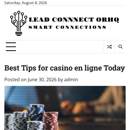
Skip
Saturday, August 8, 2026
to
content
Best Tips for casino en ligne Today
Posted on
June 30, 2026
by
admin