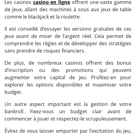
Les casinos
casino en ligne
offrent une vaste gamme
de jeux, allant des machines à sous aux jeux de table
comme le blackjack et la roulette.
Il est conseillé d’essayer les versions gratuites de ces
jeux avant de miser de l’argent réel. Cela permet de
comprendre les règles et de développer des stratégies
sans prendre de risques financiers.
De plus, de nombreux casinos offrent des bonus
d’inscription ou des promotions qui peuvent
augmenter votre capital de jeu. Profitez-en pour
explorer les options disponibles et maximiser votre
budget.
Un autre aspect important est la gestion de votre
bankroll. Fixez-vous un budget clair avant de
commencer à jouer et respectez-le scrupuleusement.
Évitez de vous laisser emporter par l’excitation du jeu,