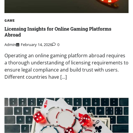
GAME
Licensing Insights for Online Gaming Platforms
Abroad
Admin
February 14, 2026
0
Operating an online gaming platform abroad requires
a thorough understanding of licensing requirements to
ensure legal compliance and build trust with users.
Different countries have […]