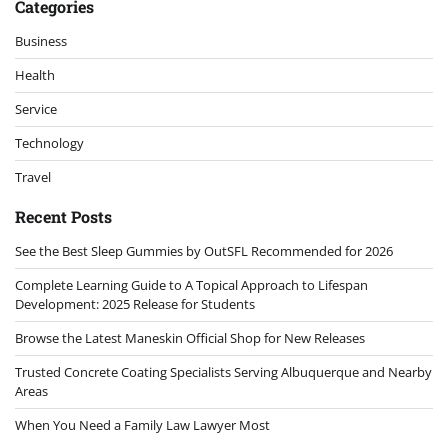
Categories
Business
Health
Service
Technology
Travel
Recent Posts
See the Best Sleep Gummies by OutSFL Recommended for 2026
Complete Learning Guide to A Topical Approach to Lifespan
Development: 2025 Release for Students
Browse the Latest Maneskin Official Shop for New Releases
Trusted Concrete Coating Specialists Serving Albuquerque and Nearby
Areas
When You Need a Family Law Lawyer Most