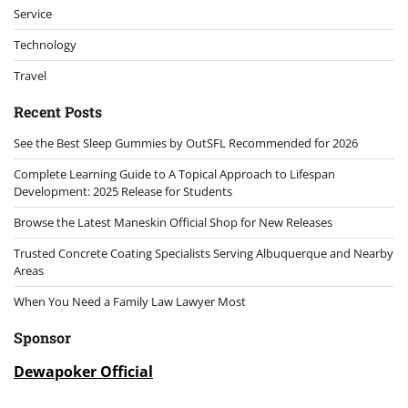
Service
Technology
Travel
Recent Posts
See the Best Sleep Gummies by OutSFL Recommended for 2026
Complete Learning Guide to A Topical Approach to Lifespan
Development: 2025 Release for Students
Browse the Latest Maneskin Official Shop for New Releases
Trusted Concrete Coating Specialists Serving Albuquerque and Nearby
Areas
When You Need a Family Law Lawyer Most
Sponsor
Dewapoker Official