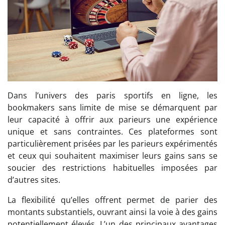
Dans l’univers des paris sportifs en ligne, les
bookmakers sans limite de mise se démarquent par
leur capacité à offrir aux parieurs une expérience
unique et sans contraintes. Ces plateformes sont
particulièrement prisées par les parieurs expérimentés
et ceux qui souhaitent maximiser leurs gains sans se
soucier des restrictions habituelles imposées par
d’autres sites.
La flexibilité qu’elles offrent permet de parier des
montants substantiels, ouvrant ainsi la voie à des gains
potentiellement élevés. L’un des principaux avantages