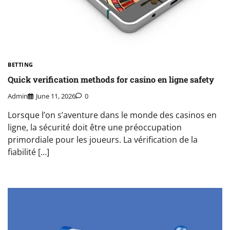
BETTING
Quick verification methods for casino en ligne safety
Admin
June 11, 2026
0
Lorsque l’on s’aventure dans le monde des casinos en
ligne, la sécurité doit être une préoccupation
primordiale pour les joueurs. La vérification de la
fiabilité […]