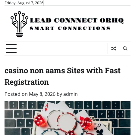
Skip
Friday, August 7, 2026
to
content
casino non aams Sites with Fast
Registration
Posted on
May 8, 2026
by
admin