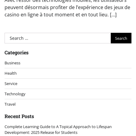
Avec l’essor des technologies mobiles, les utilisateurs
peuvent désormais profiter de l’expérience des jeux de
casino en ligne à tout moment et en tout lieu. […]
Search
for:
Categories
Business
Health
Service
Technology
Travel
Recent Posts
Complete Learning Guide to A Topical Approach to Lifespan
Development: 2025 Release for Students