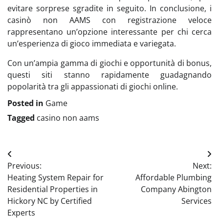
evitare sorprese sgradite in seguito. In conclusione, i
casinò non AAMS con registrazione veloce
rappresentano un’opzione interessante per chi cerca
un’esperienza di gioco immediata e variegata.
Con un’ampia gamma di giochi e opportunità di bonus,
questi siti stanno rapidamente guadagnando
popolarità tra gli appassionati di giochi online.
Posted in
Game
Tagged
casino non aams
Post
Previous:
Next:
navigation
Heating System Repair for
Affordable Plumbing
Residential Properties in
Company Abington
Hickory NC by Certified
Services
Experts