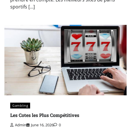
sportifs […]
Gambling
Les Cotes les Plus Compétitives
Admin
June 16, 2026
0