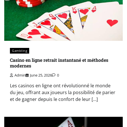
Gambling
Casino en ligne retrait instantané et méthodes
modernes
Admin
June 25, 2026
0
Les casinos en ligne ont révolutionné le monde
du jeu, offrant aux joueurs la possibilité de parier
et de gagner depuis le confort de leur […]