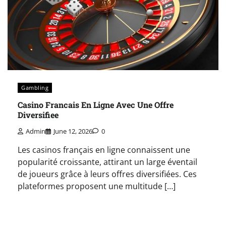
Gambling
Casino Francais En Ligne Avec Une Offre
Diversifiee
Admin
June 12, 2026
0
Les casinos français en ligne connaissent une
popularité croissante, attirant un large éventail
de joueurs grâce à leurs offres diversifiées. Ces
plateformes proposent une multitude […]