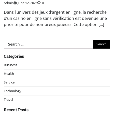
Admin
June 12, 2026
0
Dans l’univers des jeux d’argent en ligne, la recherche
d’un casino en ligne sans vérification est devenue une
priorité pour de nombreux joueurs. Cette option […]
Search
for:
Categories
Business
Health
Service
Technology
Travel
Recent Posts