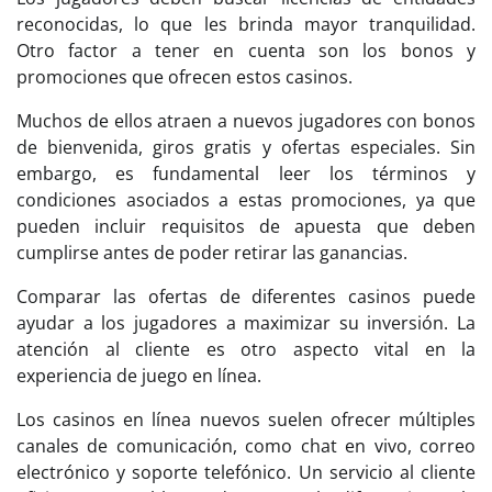
reconocidas, lo que les brinda mayor tranquilidad.
Otro factor a tener en cuenta son los bonos y
promociones que ofrecen estos casinos.
Muchos de ellos atraen a nuevos jugadores con bonos
de bienvenida, giros gratis y ofertas especiales. Sin
embargo, es fundamental leer los términos y
condiciones asociados a estas promociones, ya que
pueden incluir requisitos de apuesta que deben
cumplirse antes de poder retirar las ganancias.
Comparar las ofertas de diferentes casinos puede
ayudar a los jugadores a maximizar su inversión. La
atención al cliente es otro aspecto vital en la
experiencia de juego en línea.
Los casinos en línea nuevos suelen ofrecer múltiples
canales de comunicación, como chat en vivo, correo
electrónico y soporte telefónico. Un servicio al cliente