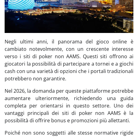
Negli ultimi anni, il panorama del gioco online è
cambiato notevolmente, con un crescente interesse
verso i siti di poker non AAMS. Questi siti offrono ai
giocatori la possibilità di partecipare a tornei e a giochi
cash con una varietà di opzioni che i portali tradizionali
potrebbero non garantire.
Nel 2026, la domanda per queste piattaforme potrebbe
aumentare ulteriormente, richiedendo una guida
completa per orientarsi in questo settore. Uno dei
vantaggi principali dei siti di poker non AAMS è la
possibilità di offrire bonus e promozioni più allettanti.
Poiché non sono soggetti alle stesse normative rigide