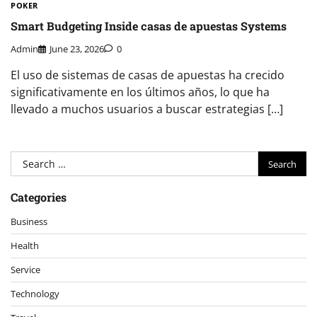
POKER
Smart Budgeting Inside casas de apuestas Systems
Admin
June 23, 2026
0
El uso de sistemas de casas de apuestas ha crecido
significativamente en los últimos años, lo que ha
llevado a muchos usuarios a buscar estrategias […]
Search
for:
Categories
Business
Health
Service
Technology