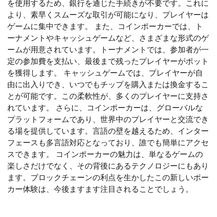
を使用するため、銀行を通じた手続きが不要です。これに
より、素早くスムーズな取引が可能になり、プレイヤーは
ゲームに集中できます。 また、コインポーカーでは、ト
ーナメントやキャッシュゲームなど、さまざまな形式のゲ
ームが用意されています。トーナメントでは、参加者が一
定の参加費を支払い、最後まで残ったプレイヤーがポット
を獲得します。 キャッシュゲームでは、プレイヤーが自
由に出入りでき、いつでもチップを購入または換金するこ
とが可能です。この柔軟性が、多くのプレイヤーに支持さ
れています。 さらに、コインポーカーは、グローバルな
プラットフォームであり、世界中のプレイヤーと交流でき
る場を提供しています。言語の壁を越えるため、インター
フェースも多言語対応となっており、誰でも簡単にアクセ
スできます。 コインポーカーの魅力は、単なるゲームの
楽しさだけでなく、その背後にあるテクノロジーにもあり
ます。ブロックチェーンの利点を生かしたこの新しいポー
カー体験は、今後ますます注目されることでしょう。