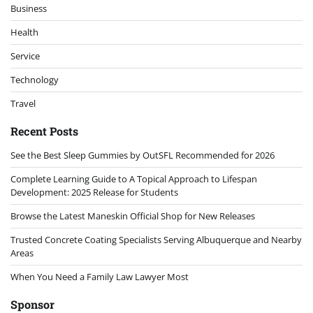
Business
Health
Service
Technology
Travel
Recent Posts
See the Best Sleep Gummies by OutSFL Recommended for 2026
Complete Learning Guide to A Topical Approach to Lifespan
Development: 2025 Release for Students
Browse the Latest Maneskin Official Shop for New Releases
Trusted Concrete Coating Specialists Serving Albuquerque and Nearby
Areas
When You Need a Family Law Lawyer Most
Sponsor