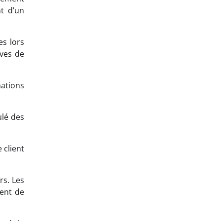
nt d’un
es lors
ives de
mations
ulé des
 client
rs. Les
ient de