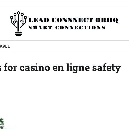
AVEL
 for casino en ligne safety