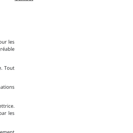
our les
gréable
e. Tout
mations
ttrice.
par les
iement