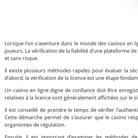
Lorsque l’on s’aventure dans le monde des casinos en li
joueurs. La vérification de la fiabilité d’une plateforme d
et sans risque.
Il existe plusieurs méthodes rapides pour évaluer la sé
d’abord, la vérification de la licence est une étape fonda
Un casino en ligne digne de confiance doit être enregi
relatives à la licence sont généralement affichées sur le si
Il est conseillé de prendre le temps de vérifier l’authenti
Cette démarche permet de s’assurer que le casino respe
organismes de régulation.
Ensuite, il est important d’examiner les méthodes d