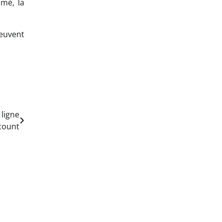
mé, la
peuvent
 ligne
count