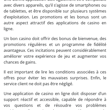
avec divers appareils, qu’il s’agisse de smartphones ou
de tablettes, et être disponible sur plusieurs systèmes
d’exploitation. Les promotions et les bonus sont un
autre aspect attractif des applications de casino en
ligne.
Un bon casino doit offrir des bonus de bienvenue, des
promotions régulières et un programme de fidélité
avantageux. Ces incitations peuvent considérablement
améliorer votre expérience de jeu et augmenter vos
chances de gains.
Il est important de lire les conditions associées à ces
offres pour éviter les mauvaises surprises. Enfin, le
service client ne doit pas être négligé.
Une application de casino en ligne doit disposer d’un
support réactif et accessible, capable de répondre à
vos questions et de résoudre vos problèmes