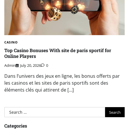
CASINO
Top Casino Bonuses With site de paris sportif for
Online Players
Admin
July 20, 2026
0
Dans l’univers des jeux en ligne, les bonus offerts par
les casinos et les sites de paris sportifs sont des
éléments clés qui attirent de […]
Search
for:
Categories