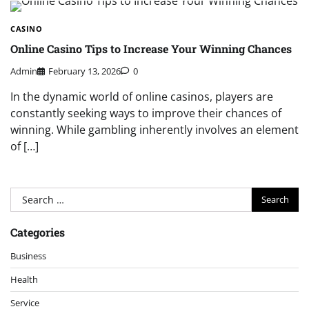
CASINO
Online Casino Tips to Increase Your Winning Chances
Admin
February 13, 2026
0
In the dynamic world of online casinos, players are
constantly seeking ways to improve their chances of
winning. While gambling inherently involves an element
of […]
Search
for:
Categories
Business
Health
Service