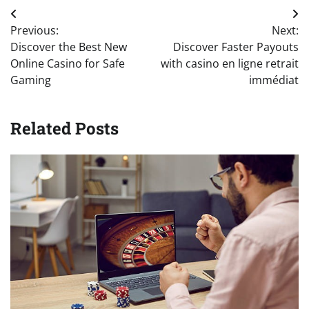
Post
Previous:
Next:
navigation
Discover the Best New
Discover Faster Payouts
Online Casino for Safe
with casino en ligne retrait
Gaming
immédiat
Related Posts