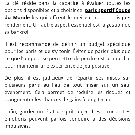
La clé réside dans la capacité à évaluer toutes les
options disponibles et à choisir cel
paris sportif Coupe
du Monde
les qui offrent le meilleur rapport risque-
rendement. Un autre aspect essentiel est la gestion de
sa bankroll.
Il est recommandé de définir un budget spécifique
pour les paris et de s’y tenir. Éviter de parier plus que
ce que l’on peut se permettre de perdre est primordial
pour maintenir une expérience de jeu positive.
De plus, il est judicieux de répartir ses mises sur
plusieurs paris au lieu de tout miser sur un seul
événement. Cela permet de réduire les risques et
d’augmenter les chances de gains à long terme.
Enfin, garder un état d’esprit objectif est crucial. Les
émotions peuvent parfois conduire à des décisions
impulsives.