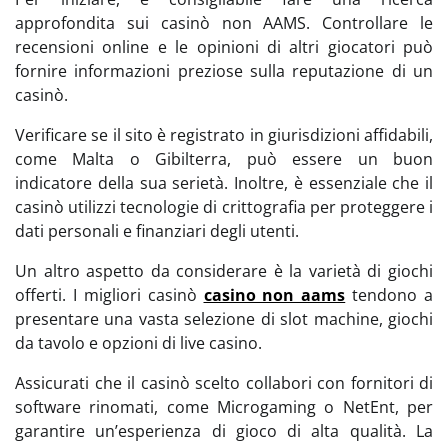
approfondita sui casinò non AAMS. Controllare le
recensioni online e le opinioni di altri giocatori può
fornire informazioni preziose sulla reputazione di un
casinò.
Verificare se il sito è registrato in giurisdizioni affidabili,
come Malta o Gibilterra, può essere un buon
indicatore della sua serietà. Inoltre, è essenziale che il
casinò utilizzi tecnologie di crittografia per proteggere i
dati personali e finanziari degli utenti.
Un altro aspetto da considerare è la varietà di giochi
offerti. I migliori casinò
casino non aams
tendono a
presentare una vasta selezione di slot machine, giochi
da tavolo e opzioni di live casino.
Assicurati che il casinò scelto collabori con fornitori di
software rinomati, come Microgaming o NetEnt, per
garantire un’esperienza di gioco di alta qualità. La