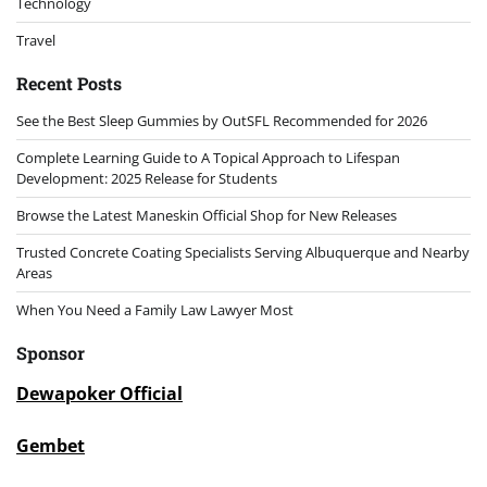
Technology
Travel
Recent Posts
See the Best Sleep Gummies by OutSFL Recommended for 2026
Complete Learning Guide to A Topical Approach to Lifespan
Development: 2025 Release for Students
Browse the Latest Maneskin Official Shop for New Releases
Trusted Concrete Coating Specialists Serving Albuquerque and Nearby
Areas
When You Need a Family Law Lawyer Most
Sponsor
Dewapoker Official
Gembet