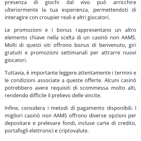
presenza di giochi dal vivo può arricchire
ulteriormente la tua esperienza, permettendoti di
interagire con croupier reali e altri giocatori.
Le promozioni e i bonus rappresentano un altro
elemento chiave nella scelta di un casinò non AAMS.
Molti di questi siti offrono bonus di benvenuto, giri
gratuiti e promozioni settimanali per attrarre nuovi
giocatori.
Tuttavia, è importante leggere attentamente i termini e
le condizioni associate a queste offerte. Alcuni casinò
potrebbero avere requisiti di scommessa molto alti,
rendendo difficile il prelievo delle vincite.
Infine, considera i metodi di pagamento disponibili. I
migliori casinò non AAMS offrono diverse opzioni per
depositare e prelevare fondi, incluse carte di credito,
portafogli elettronici e criptovalute.