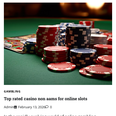
GAMBLING
Top rated casino non aams for online slots
Admin
February 13, 2026
0