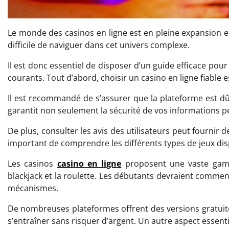
Le monde des casinos en ligne est en pleine expansion et 
difficile de naviguer dans cet univers complexe.
Il est donc essentiel de disposer d’un guide efficace pour
courants. Tout d’abord, choisir un casino en ligne fiable e
Il est recommandé de s’assurer que la plateforme est dû
garantit non seulement la sécurité de vos informations pe
De plus, consulter les avis des utilisateurs peut fournir d
important de comprendre les différents types de jeux dis
Les casinos
casino en ligne
proposent une vaste gamm
blackjack et la roulette. Les débutants devraient commenc
mécanismes.
De nombreuses plateformes offrent des versions gratuite
s’entraîner sans risquer d’argent. Un autre aspect essenti