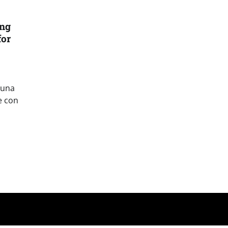
ing
for
 una
e con