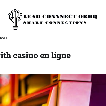
AVEL
ith casino en ligne