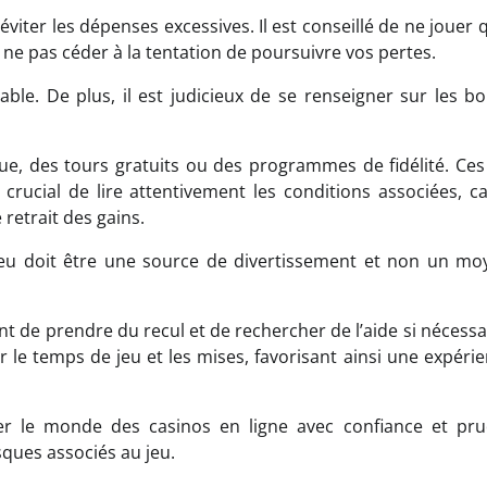
iter les dépenses excessives. Il est conseillé de ne jouer 
ne pas céder à la tentation de poursuivre vos pertes.
able. De plus, il est judicieux de se renseigner sur les b
, des tours gratuits ou des programmes de fidélité. Ces
rucial de lire attentivement les conditions associées, ca
retrait des gains.
e jeu doit être une source de divertissement et non un m
nt de prendre du recul et de rechercher de l’aide si nécessa
r le temps de jeu et les mises, favorisant ainsi une expéri
er le monde des casinos en ligne avec confiance et pru
sques associés au jeu.