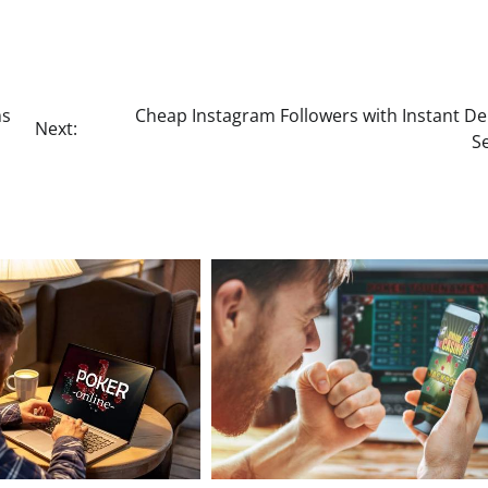
ms
Cheap Instagram Followers with Instant De
Next:
S