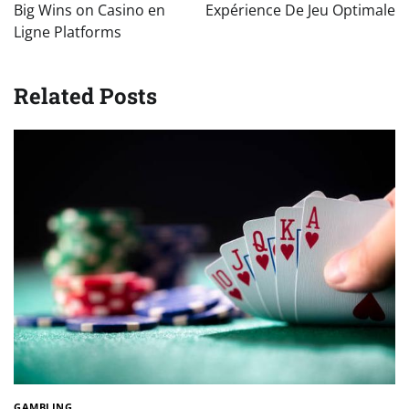
Big Wins on Casino en
Expérience De Jeu Optimale
Ligne Platforms
Related Posts
GAMBLING