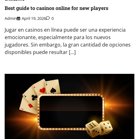
Best guide to casinos online for new players
Admin
April 19, 2026
0
Jugar en casinos en línea puede ser una experiencia
emocionante, especialmente para los nuevos
jugadores. Sin embargo, la gran cantidad de opciones
disponibles puede resultar […]