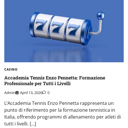
CASINO
Accademia Tennis Enzo Pennetta: Formazione
Professionale per Tutti i Livelli
Admin
April 13, 2026
0
L’Accademia Tennis Enzo Pennetta rappresenta un
punto di riferimento per la formazione tennistica in
Italia, offrendo programmi di allenamento per atleti di
tutti i livelli. […]