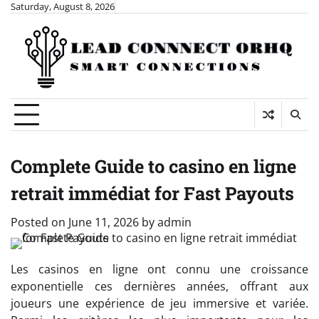
Skip
Saturday, August 8, 2026
to
content
Complete Guide to casino en ligne
retrait immédiat for Fast Payouts
Posted on
June 11, 2026
by
admin
Les casinos en ligne ont connu une croissance
exponentielle ces dernières années, offrant aux
joueurs une expérience de jeu immersive et variée.