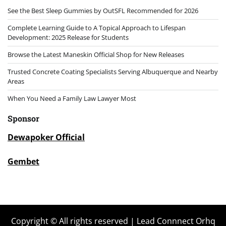
See the Best Sleep Gummies by OutSFL Recommended for 2026
Complete Learning Guide to A Topical Approach to Lifespan
Development: 2025 Release for Students
Browse the Latest Maneskin Official Shop for New Releases
Trusted Concrete Coating Specialists Serving Albuquerque and Nearby
Areas
When You Need a Family Law Lawyer Most
Sponsor
Dewapoker Official
Gembet
Copyright © All rights reserved | Lead Connnect Orhq