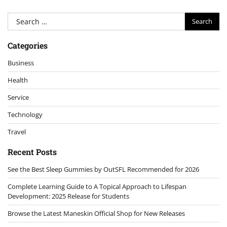
Search
for:
Categories
Business
Health
Service
Technology
Travel
Recent Posts
See the Best Sleep Gummies by OutSFL Recommended for 2026
Complete Learning Guide to A Topical Approach to Lifespan
Development: 2025 Release for Students
Browse the Latest Maneskin Official Shop for New Releases