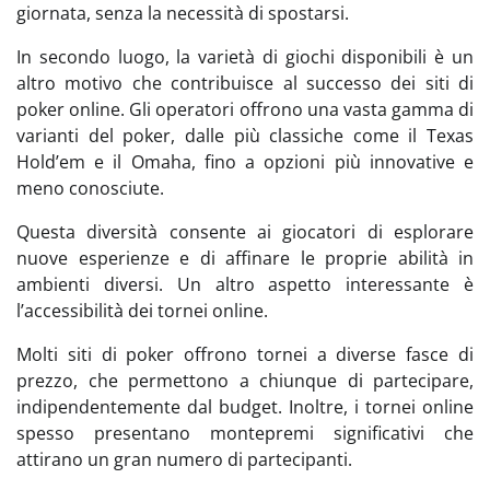
giornata, senza la necessità di spostarsi.
In secondo luogo, la varietà di giochi disponibili è un
altro motivo che contribuisce al successo dei siti di
poker online. Gli operatori offrono una vasta gamma di
varianti del poker, dalle più classiche come il Texas
Hold’em e il Omaha, fino a opzioni più innovative e
meno conosciute.
Questa diversità consente ai giocatori di esplorare
nuove esperienze e di affinare le proprie abilità in
ambienti diversi. Un altro aspetto interessante è
l’accessibilità dei tornei online.
Molti siti di poker offrono tornei a diverse fasce di
prezzo, che permettono a chiunque di partecipare,
indipendentemente dal budget. Inoltre, i tornei online
spesso presentano montepremi significativi che
attirano un gran numero di partecipanti.