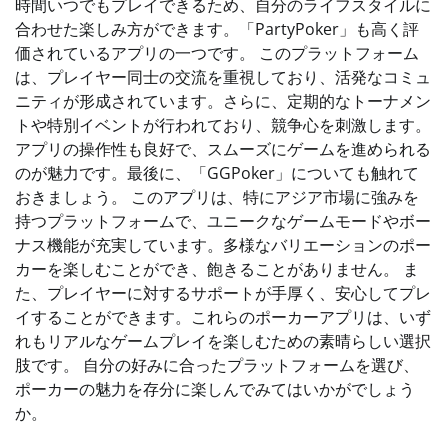
時間いつでもプレイできるため、自分のライフスタイルに
合わせた楽しみ方ができます。「PartyPoker」も高く評
価されているアプリの一つです。 このプラットフォーム
は、プレイヤー同士の交流を重視しており、活発なコミュ
ニティが形成されています。さらに、定期的なトーナメン
トや特別イベントが行われており、競争心を刺激します。
アプリの操作性も良好で、スムーズにゲームを進められる
のが魅力です。最後に、「GGPoker」についても触れて
おきましょう。 このアプリは、特にアジア市場に強みを
持つプラットフォームで、ユニークなゲームモードやボー
ナス機能が充実しています。多様なバリエーションのポー
カーを楽しむことができ、飽きることがありません。 ま
た、プレイヤーに対するサポートが手厚く、安心してプレ
イすることができます。これらのポーカーアプリは、いず
れもリアルなゲームプレイを楽しむための素晴らしい選択
肢です。 自分の好みに合ったプラットフォームを選び、
ポーカーの魅力を存分に楽しんでみてはいかがでしょう
か。