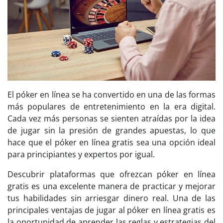
El póker en línea se ha convertido en una de las formas
más populares de entretenimiento en la era digital.
Cada vez más personas se sienten atraídas por la idea
de jugar sin la presión de grandes apuestas, lo que
hace que el póker en línea gratis sea una opción ideal
para principiantes y expertos por igual.
Descubrir plataformas que ofrezcan póker en línea
gratis es una excelente manera de practicar y mejorar
tus habilidades sin arriesgar dinero real. Una de las
principales ventajas de jugar al póker en línea gratis es
la oportunidad de aprender las reglas y estrategias del