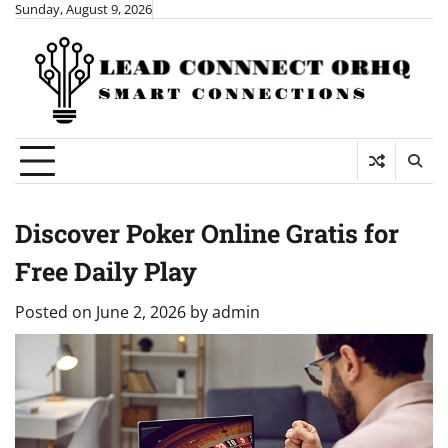
Skip
Sunday, August 9, 2026
to
content
Discover Poker Online Gratis for
Free Daily Play
Posted on
June 2, 2026
by
admin