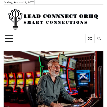
Skip
Friday, August 7, 2026
to
content