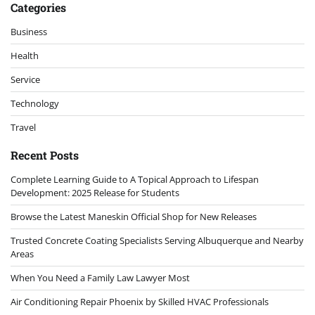
Categories
Business
Health
Service
Technology
Travel
Recent Posts
Complete Learning Guide to A Topical Approach to Lifespan
Development: 2025 Release for Students
Browse the Latest Maneskin Official Shop for New Releases
Trusted Concrete Coating Specialists Serving Albuquerque and Nearby
Areas
When You Need a Family Law Lawyer Most
Air Conditioning Repair Phoenix by Skilled HVAC Professionals