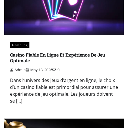
Gambling
Casino Fiable En Ligne Et Expérience De Jeu
Optimale
Admin
May 13, 2026
0
Dans l’univers des jeux d’argent en ligne, le choix
d’un casino fiable est primordial pour assurer une
expérience de jeu optimale. Les joueurs doivent
se […]