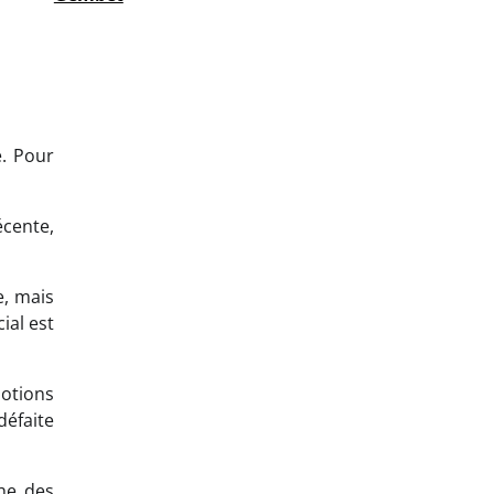
e. Pour
écente,
e, mais
ial est
motions
défaite
che des