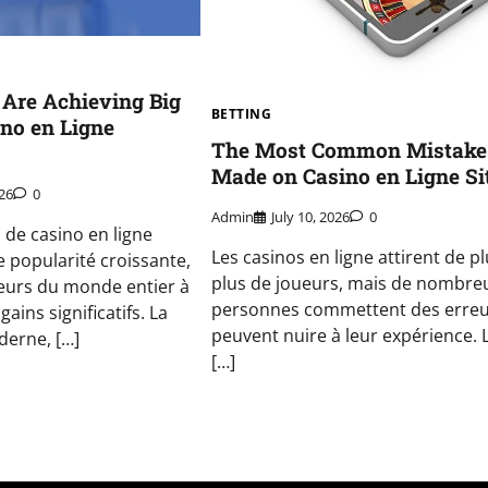
Are Achieving Big
BETTING
no en Ligne
The Most Common Mistake
Made on Casino en Ligne Si
26
0
Admin
July 10, 2026
0
 de casino en ligne
Les casinos en ligne attirent de p
 popularité croissante,
plus de joueurs, mais de nombre
ueurs du monde entier à
personnes commettent des erreu
ains significatifs. La
peuvent nuire à leur expérience. 
derne, […]
[…]