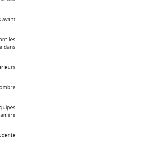
s avant
ant les
le dans
arieurs
 nombre
équipes
manière
rudente