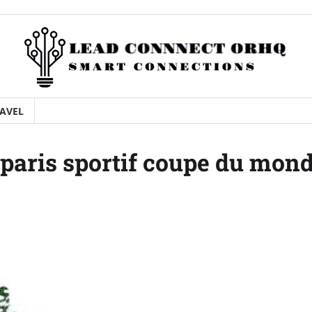
AVEL
 paris sportif coupe du mon