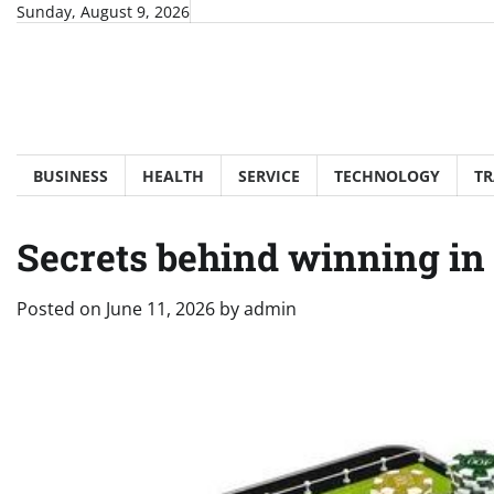
Skip
Sunday, August 9, 2026
to
content
BUSINESS
HEALTH
SERVICE
TECHNOLOGY
TR
Secrets behind winning in
Posted on
June 11, 2026
by
admin