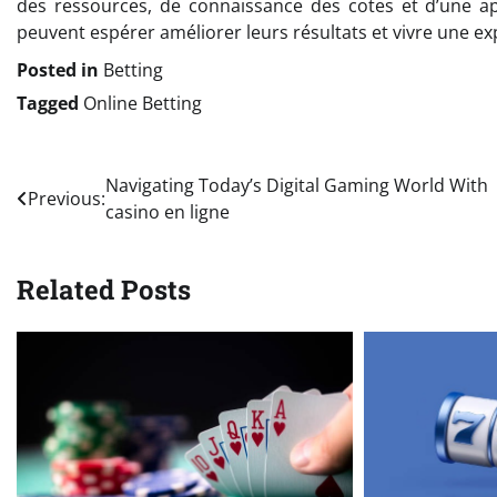
des ressources, de connaissance des cotes et d’une ap
peuvent espérer améliorer leurs résultats et vivre une exp
Posted in
Betting
Tagged
Online Betting
Post
Navigating Today’s Digital Gaming World With
Previous:
casino en ligne
navigation
Related Posts