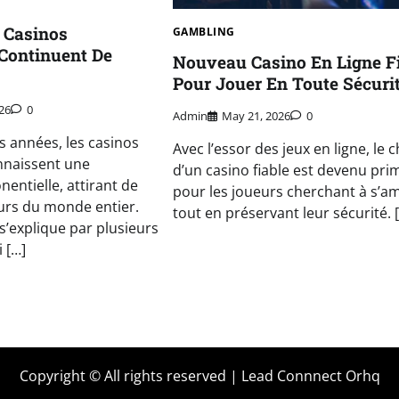
 Casinos
GAMBLING
Continuent De
Nouveau Casino En Ligne F
Pour Jouer En Toute Sécuri
26
0
Admin
May 21, 2026
0
 années, les casinos
Avec l’essor des jeux en ligne, le c
naissent une
d’un casino fiable est devenu pri
entielle, attirant de
pour les joueurs cherchant à s’a
rs du monde entier.
tout en préservant leur sécurité. 
s’explique par plusieurs
i […]
Copyright © All rights reserved | Lead Connnect Orhq