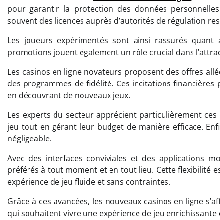
pour garantir la protection des données personnelles 
souvent des licences auprès d’autorités de régulation resp
Les joueurs expérimentés sont ainsi rassurés quant à 
promotions jouent également un rôle crucial dans l’attrac
Les casinos en ligne novateurs proposent des offres allé
des programmes de fidélité. Ces incitations financière
en découvrant de nouveaux jeux.
Les experts du secteur apprécient particulièrement ces
jeu tout en gérant leur budget de manière efficace. Enfi
négligeable.
Avec des interfaces conviviales et des applications mo
préférés à tout moment et en tout lieu. Cette flexibilité
expérience de jeu fluide et sans contraintes.
Grâce à ces avancées, les nouveaux casinos en ligne s’
qui souhaitent vivre une expérience de jeu enrichissante 