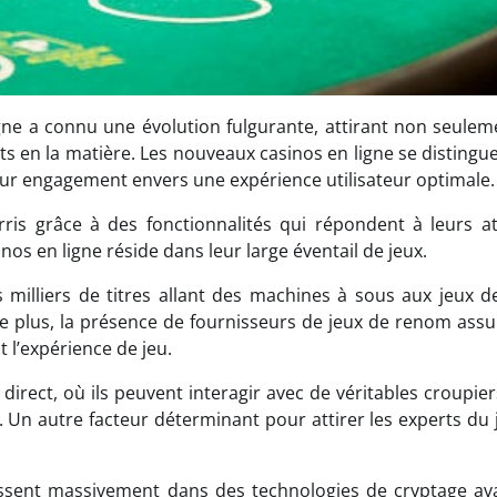
igne a connu une évolution fulgurante, attirant non seulem
s en la matière. Les nouveaux casinos en ligne se distingu
leur engagement envers une expérience utilisateur optimale.
is grâce à des fonctionnalités qui répondent à leurs at
os en ligne réside dans leur large éventail de jeux.
milliers de titres allant des machines à sous aux jeux d
 De plus, la présence de fournisseurs de jeux de renom ass
t l’expérience de jeu.
 direct, où ils peuvent interagir avec de véritables croupie
u. Un autre facteur déterminant pour attirer les experts du 
ssent massivement dans des technologies de cryptage av