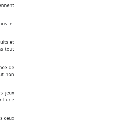
iennent
onus et
uits et
ns tout
ence de
out non
rs jeux
ent une
us ceux