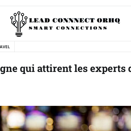
AVEL
ne qui attirent les experts 