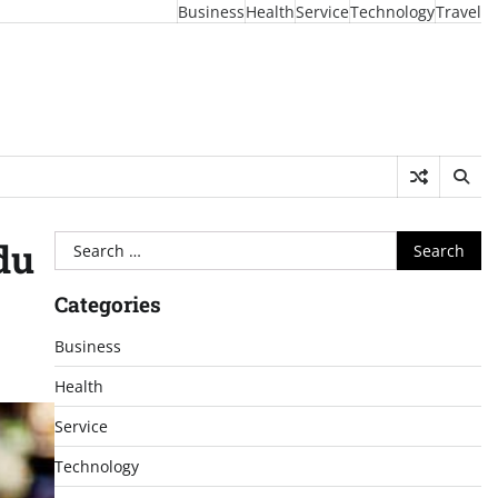
Business
Health
Service
Technology
Travel
Search
du
for:
Categories
Business
Health
Service
Technology